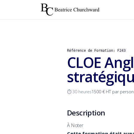
Référence de Formation: F243
CLOE Angla
stratégiqu
⏱ 30 heures
1500 € HT par perso
Description
À Noter
Cette formation était aupa