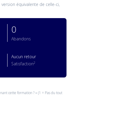
ersion équivalente de celle-ci,
0
Abandons
Aucun retour
2
Satisfaction
ant cette formation ? » (1 = Pas du tout