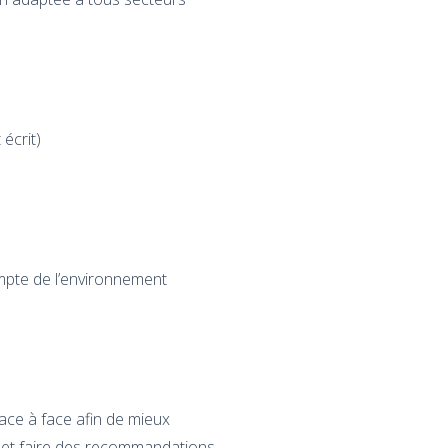
écrit)
mpte de l’environnement
ace à face afin de mieux
e et faire des recommandations.