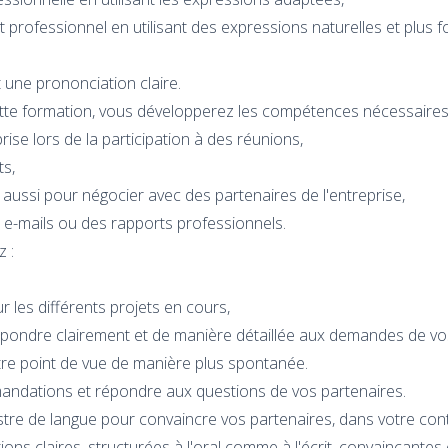
t professionnel en utilisant des expressions naturelles et plus 
 une prononciation claire.
ette formation, vous développerez les compétences nécessaires
rise lors de la participation à des réunions,
ts,
 aussi pour négocier avec des partenaires de l'entreprise,
s e-mails ou des rapports professionnels.
 :
r les différents projets en cours,
ondre clairement et de manière détaillée aux demandes de vos
tre point de vue de manière plus spontanée.
andations et répondre aux questions de vos partenaires.
stre de langue pour convaincre vos partenaires, dans votre con
ns claires, structurées à l'oral comme à l'écrit, convaincantes e