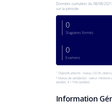
Données cumulées du 08/08/2021 au 
sur la période.
0
Stagiaires formés
0
Examens
1
Objectifs atteints : niveau CECRL obtenu à
2
Niveau de satisfaction : valeur médiane d
satisfait, 4 = Très satisfait)
Information Gé