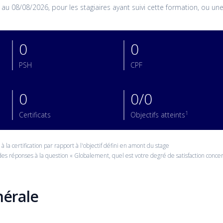
08/08/2026, pour les stagiaires ayant suivi cette formation, ou une v
0
0
PSH
CPF
0
0/0
1
Certificats
Objectifs atteints
 la certification par rapport à l'objectif défini en amont du stage
es réponses à la question « Globalement, quel est votre degré de satisfaction concern
nérale