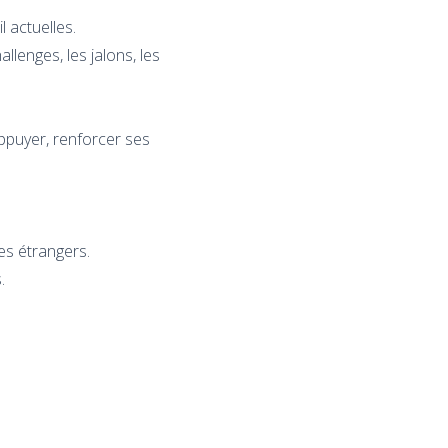
 actuelles.
llenges, les jalons, les
ppuyer, renforcer ses
es étrangers.
.