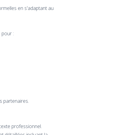
formelles en s'adaptant au
 pour :
 partenaires.
texte professionnel.
t détaillées incluant la