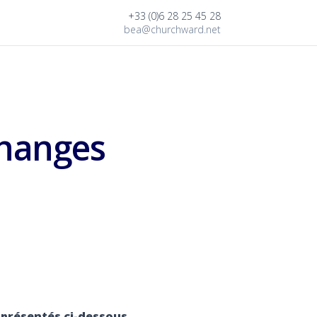
+33 (0)6 28 25 45 28
bea@churchward.net
changes
 présentés ci-dessous