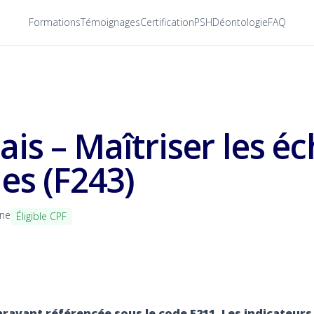
Formations
Témoignages
Certification
PSH
Déontologie
FAQ
is – Maîtriser les é
es (F243)
nne
Éligible CPF
ravant référencée sous le code F211. Les indicateurs