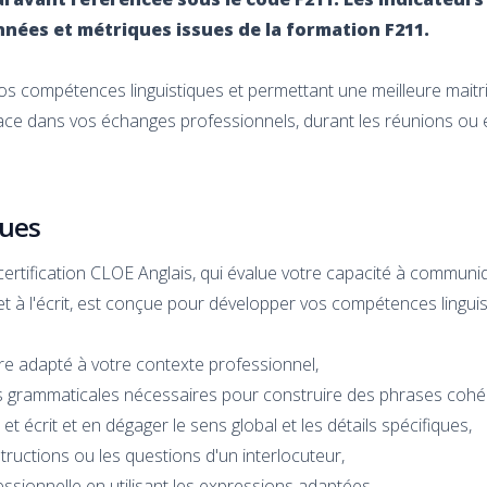
nées et métriques issues de la formation F211.
 compétences linguistiques et permettant une meilleure maitris
ficace dans vos échanges professionnels, durant les réunions ou
ques
certification CLOE Anglais, qui évalue votre capacité à communi
t à l'écrit, est conçue pour développer vos compétences linguistiq
laire adapté à votre contexte professionnel,
ures grammaticales nécessaires pour construire des phrases cohé
t écrit et en dégager le sens global et les détails spécifiques,
uctions ou les questions d'un interlocuteur,
sionnelle en utilisant les expressions adaptées,