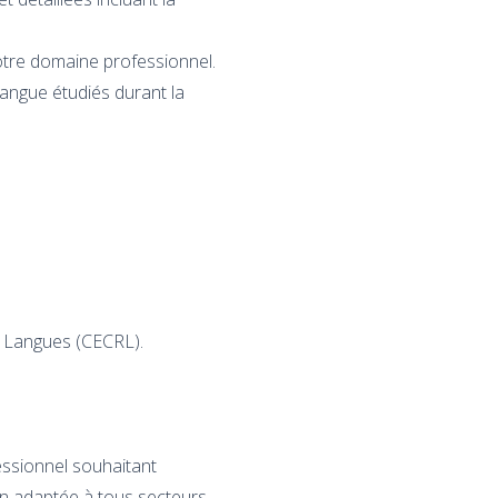
otre domaine professionnel.
langue étudiés durant la
s Langues (CECRL).
essionnel souhaitant
on adaptée à tous secteurs